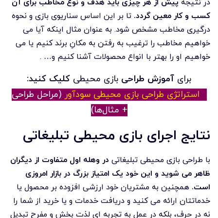
در نتیجه
پیش از هر چیزی باید هدف و نوع مخاطب برای آن
کسب و کار معین گردد.
تا بر این اساس سناریوی بازی و نحوه
درگیری مخاطب مشخص شود. به عنوان مثال اینکه آیا می
خواهیم مخاطب را ترغیب به رفتن به مکانِ برند کنیم یا می
خواهیم او را بهتر با انواع محصولات آشنا کنیم و… .
برای
آموزش طراحی
بازی محیطی
کلیک کنید:
۶ استراتژی طراحی بازی محیطی سودآور
(مراحل طراحی
+ مثال‌ها)
نتایج اجرای بازی محیطی تبلیغاتی
با طراحی بازی محیطی تبلیغاتی
در وهله اول متفاوت از دیگران
ظاهر می شوید و این خود یک امتیاز بزرگ در بازار امروزی
است.
همچنین به مشتریان خود ارزشی افزوده بر محصول یا
خدماتتان ارائه می کنید و دریافت خدمات و یا خرید از شما را
نه در حرف، بلکه در عمل به تجربه ای لذت بخش و مفرح تبدیل