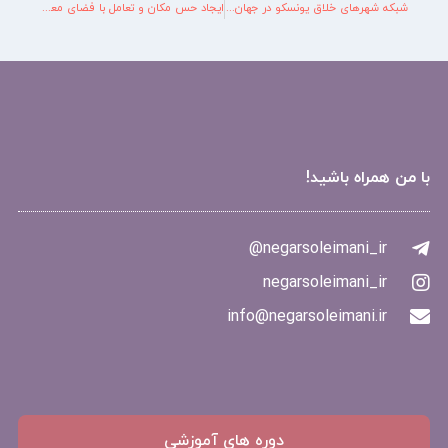
شبکه شهرهای خلاق یونسکو در جهان UCCN و مزایای عضویت در آن
ایجاد حس مکان و تعامل با فضای معماری از طریق بازی های محیطی
با من همراه باشید!
negarsoleimani_ir@
negarsoleimani_ir
info@negarsoleimani.ir
دوره های آموزشی