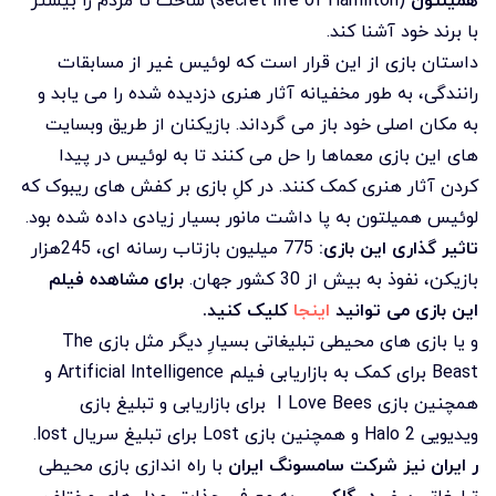
همیلتون
(secret life of Hamilton) ساخت تا مردم را بیشتر
با برند خود آشنا کند.
داستان بازی از این قرار است که لوئیس غیر از مسابقات
رانندگی، به طور مخفیانه آثار هنری دزدیده شده را می یابد و
به مکان اصلی خود باز می گرداند. بازیکنان از طریق وبسایت
های این بازی معماها را حل می کنند تا به لوئیس در پیدا
کردن آثار هنری کمک کنند. در کلِ بازی بر کفش های ریبوک که
لوئیس همیلتون به پا داشت مانور بسیار زیادی داده شده بود.
تاثیر گذاری این بازی:
775 میلیون بازتاب رسانه ای، 245هزار
بازیکن، نفوذ به بیش از 30 کشور جهان.
برای مشاهده فیلم
این بازی می توانید
اینجا
کلیک کنید.
و یا بازی های محیطی تبلیغاتی بسیارِ دیگر مثل بازی The
Beast برای کمک به بازاریابی فیلم Artificial Intelligence و
همچنین بازی I Love Bees برای بازاریابی و تبلیغ بازی
ویدیویی Halo 2 و همچنین بازی Lost برای تبلیغ سریال lost.
ر ایران نیز شرکت سامسونگ ایران
با راه اندازی بازی محیطی